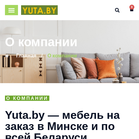
0
О компании
Главная
/
О компании
О КОМПАНИИ
Yuta.by — мебель на
заказ в Минске и по
всей Беларуси