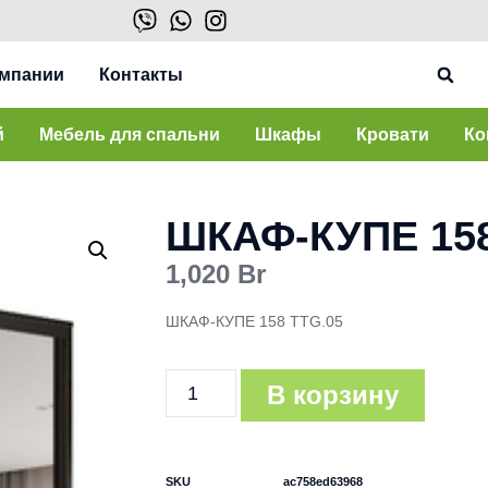
омпании
Контакты
й
Мебель для спальни
Шкафы
Кровати
Ко
ШКАФ-КУПЕ 158
1,020
Br
ШКАФ-КУПЕ 158 TTG.05
В корзину
SKU
ac758ed63968