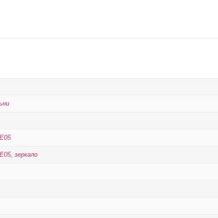
ьни
 Е05
Е05, зеркало