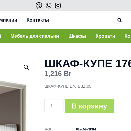
омпании
Контакты
й
Мебель для спальни
Шкафы
Кровати
Ко
ШКАФ-КУПЕ 176
1,216
Br
ШКАФ-КУПЕ 176 BBZ.05
В корзину
SKU
81ec59a3f9f4