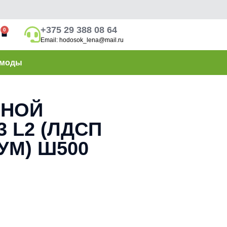
+375 29 388 08 64
0
Email: hodosok_lena@mail.ru
моды
ШНОЙ
 L2 (ЛДСП
УМ) Ш500