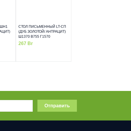
-ШН1
СТОЛ ПИСЬМЕННЫЙ LT-СП
АЦИТ)
(ДУБ ЗОЛОТОЙ/ АНТРАЦИТ)
Ш1370 В755 Г1570
267
Br
Отправить