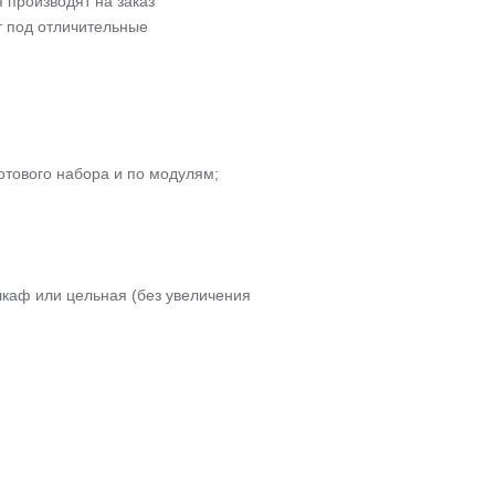
 производят на заказ
т под отличительные
отового набора и по модулям;
каф или цельная (без увеличения