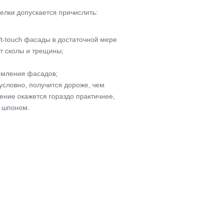
ки допускается причислить:
t-touch фасады в достаточной мере
ют сколы и трещины;
рмления фасадов;
условно, получится дороже, чем
ение окажется гораздо практичнее,
й шпоном.