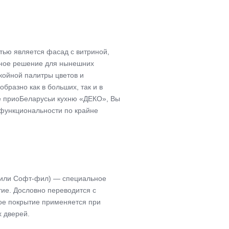
ью является фасад с витриной,
ьное решение для нынешних
окойной палитры цветов и
бразно как в больших, так и в
 приоБеларусьи кухню «ДЕКО», Вы
 функциональности по крайне
 или Софт-фил) — специальное
ие. Дословно переводится с
ное покрытие применяется при
х дверей.