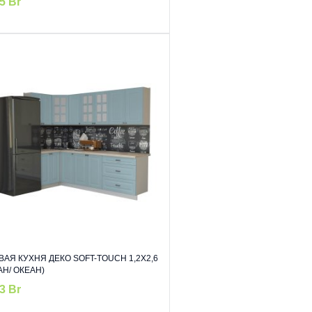
75
Br
ВАЯ КУХНЯ ДЕКО SOFT-TOUCH 1,2Х2,6
АН/ ОКЕАН)
83
Br