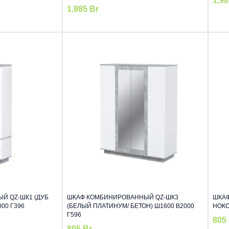
1,9
1,985
Br
Й QZ-ШК1 (ДУБ
ШКАФ КОМБИНИРОВАННЫЙ QZ-ШК3
ШКАФ
00 Г396
(БЕЛЫЙ ПЛАТИНУМ/ БЕТОН) Ш1600 В2000
НОКС
Г596
805
805
Br