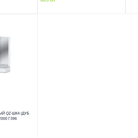
Й QZ-ШК4 (ДУБ
000 Г396